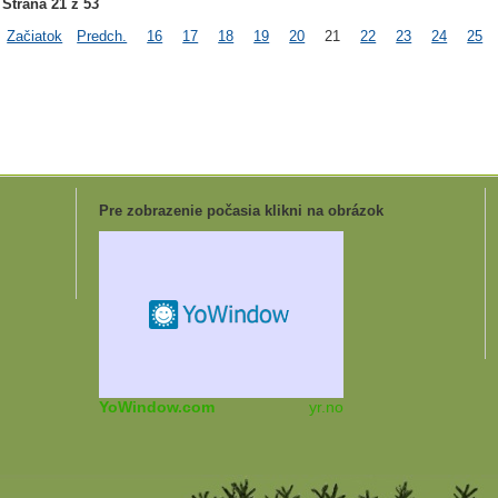
Strana 21 z 53
Začiatok
Predch.
16
17
18
19
20
21
22
23
24
25
Pre zobrazenie počasia klikni na obrázok
YoWindow.com
yr.no