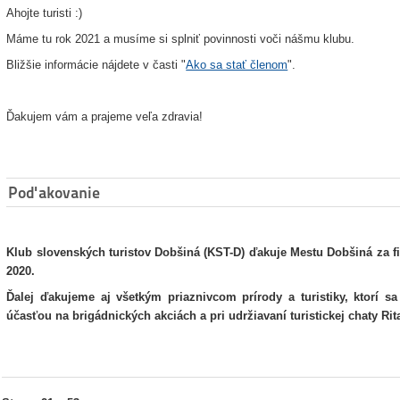
Ahojte turisti :)
Máme tu rok 2021 a musíme si splniť povinnosti voči nášmu klubu.
Bližšie informácie nájdete v časti "
Ako sa stať členom
".
Ďakujem vám a prajeme veľa zdravia!
Poďakovanie
Klub slovenských turistov Dobšiná (KST-D) ďakuje Mestu Dobšiná za
2020.
Ďalej ďakujeme aj všetkým priaznivcom prírody a turistiky, ktorí s
účasťou na brigádnických akciách a pri udržiavaní turistickej chaty Rita