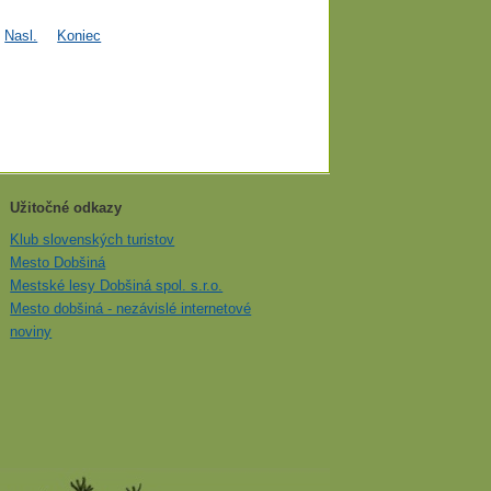
Nasl.
Koniec
Užitočné odkazy
Klub slovenských turistov
Mesto Dobšiná
Mestské lesy Dobšiná spol. s.r.o.
Mesto dobšiná - nezávislé internetové
noviny