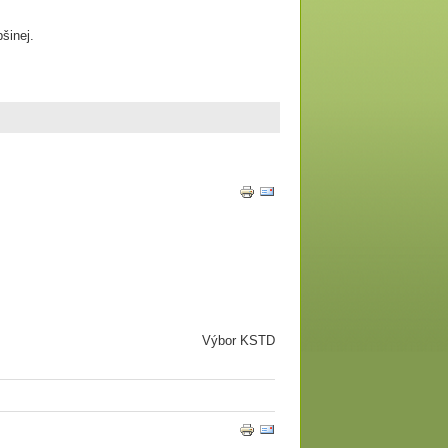
bšinej.
Výbor KSTD