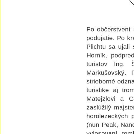
Po občerstvení 
podujatie. Po k
Plichtu sa ujali
Horník, podpre
turistov Ing.
Markušovský. P
strieborné odzn
turistike aj tr
Matejzlovi a G
zaslúžilý majst
horolezeckých 
(nun Peak, Nan
vylosovaní tom