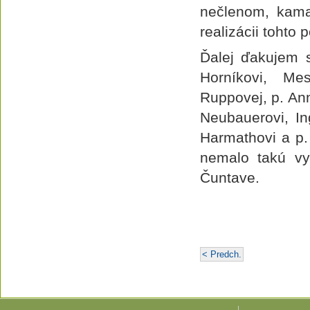
nečlenom, kama
realizácii tohto p
Ďalej ďakujem 
Horníkovi, Me
Ruppovej, p. Ann
Neubauerovi, In
Harmathovi a p.
nemalo takú vy
Čuntave.
< Predch.