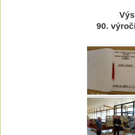
Výst
90. výroč