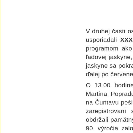
V druhej časti o
usporiadali
XXX
programom ako 
ľadovej jaskyne,
jaskyne sa pokr
ďalej po červen
O 13.00 hodine
Martina, Popradu
na Čuntavu peši
zaregistrovaní
obdržali pamätný
90. výročia zalo