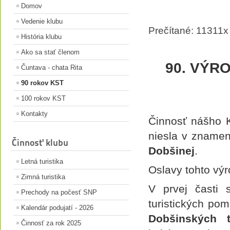
Domov
Vedenie klubu
Prečítané: 11311x
História klubu
Ako sa stať členom
90. VÝR
Čuntava - chata Rita
90 rokov KST
100 rokov KST
Kontakty
Činnosť nášho K
niesla v zname
Činnosť klubu
Dobšinej
.
Letná turistika
Oslavy tohto výro
Zimná turistika
V prvej časti s
Prechody na počesť SNP
turistických po
Kalendár podujatí - 2026
Dobšinských t
Činnosť za rok 2025