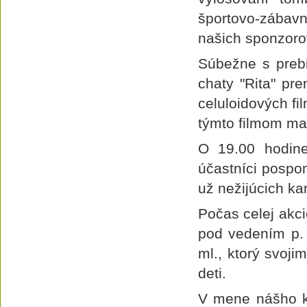
športovo-zábavn
našich sponzoro
Súbežne s prebi
chaty "Rita" pre
celuloidových fi
týmto filmom ma
O 19.00 hodine
účastníci pospom
už nežijúcich ka
Počas celej akc
pod vedením p. 
ml., ktorý svoj
deti.
V mene nášho k