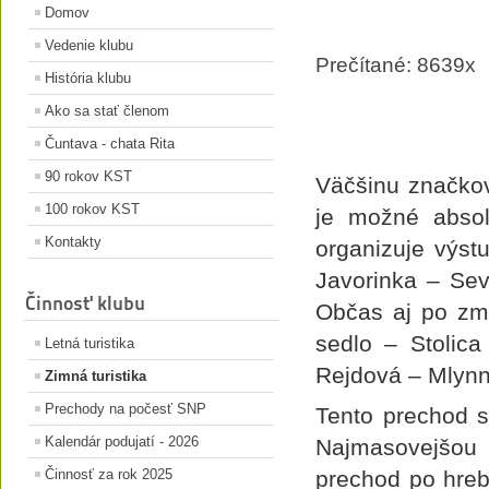
Domov
Vedenie klubu
Prečítané: 8639x
História klubu
Ako sa stať členom
Čuntava - chata Rita
90 rokov KST
Väčšinu značkov
100 rokov KST
je možné abso
Kontakty
organizuje výst
Javorinka – Sev
Činnosť klubu
Občas aj po zm
sedlo – Stolic
Letná turistika
Rejdová – Mlynn
Zimná turistika
Prechody na počesť SNP
Tento prechod s
Kalendár podujatí - 2026
Najmasovejšou 
Činnosť za rok 2025
prechod po hre