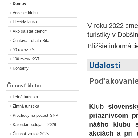
Domov
Vedenie klubu
História klubu
V roku 2022 sme 
Ako sa stať členom
turistiky v Dobši
Čuntava - chata Rita
Bližšie informáci
90 rokov KST
100 rokov KST
Udalosti
Kontakty
Poďakovani
Činnosť klubu
Letná turistika
Klub slovensk
Zimná turistika
priaznivcom prí
Prechody na počesť SNP
nášho klubu s
Kalendár podujatí - 2026
akciách a pri u
Činnosť za rok 2025