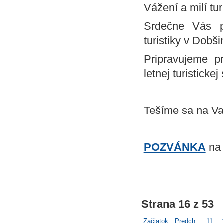
Vážení a milí turi
Srdečne Vás p
turistiky v Dobši
Pripravujeme p
letnej turistick
Tešíme sa na Va
POZVÁNKA
na 
Strana 16 z 53
Začiatok
Predch.
11