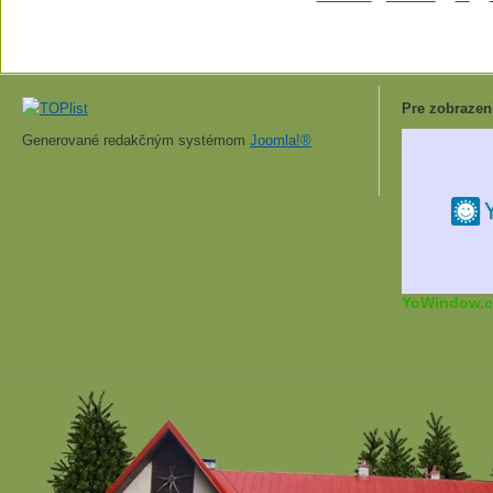
Pre zobrazen
Generované redakčným systémom
Joomla!®
YoWindow.