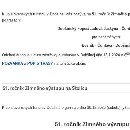
Klub slovenských turistov v Dobšinej Vás pozýva na
51. ročník Zimného
po trasách:
Dobšinský kopec/Ľadová Jaskyňa - Čunt
pre nenáročných
Besník - Čuntava - Dobšin
00
Odchod autobusu je zo zastávky autobusov v Dobšinej dňa 13.1.2024 o 8
POZVÁNKA
a
POPIS TRASY
na turistickú akciu.
51. ročník Zimného výstupu na Stolicu
Klub slovenských turistov Dobšiná organizuje dňa 30.12.2023 (sobota) lyžia
51. ročník Zimného výstupu 