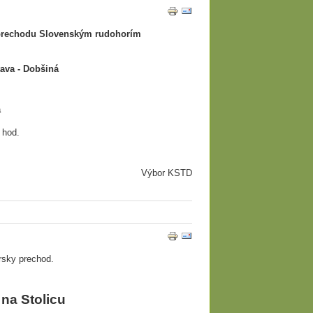
 prechodu Slovenským rudohorím
ava - Dobšiná
á
hod.
Výbor KSTD
rsky prechod.
na Stolicu