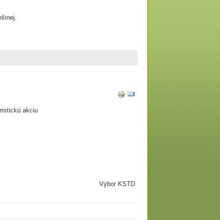
bšinej.
ristickú akciu
Výbor KSTD