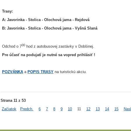
Trasy:
A: Javorinka - Stolica - Olochová jama - Rejdová
B: Javorinka - Stolica - Olochová jama - Vyšná Slaná
00
Odchod o 7
hod z autobusovej zastávky v Dobšinej.
Pre účasť na podujatí je nutné sa vopred prihlásiť !
POZVÁNKA
a
POPIS TRASY
na turistickú akciu.
Strana 11 z 53
Začiatok
Predch.
6
7
8
9
10
11
12
13
14
15
Nasl