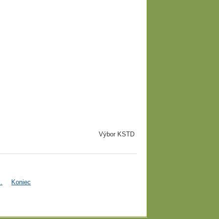
Výbor KSTD
.
Koniec