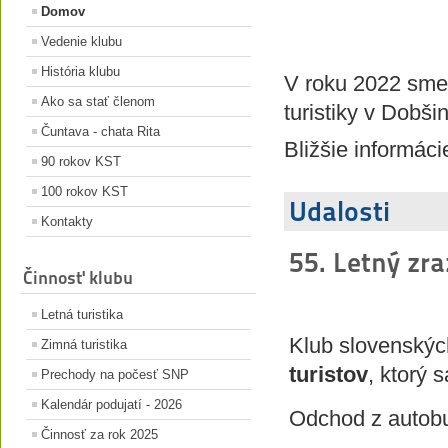
Domov
Vedenie klubu
História klubu
V roku 2022 sme 
Ako sa stať členom
turistiky v Dobši
Čuntava - chata Rita
Bližšie informáci
90 rokov KST
100 rokov KST
Udalosti
Kontakty
55. Letný zra
Činnosť klubu
Letná turistika
Klub slovenskýc
Zimná turistika
turistov
, ktorý 
Prechody na počesť SNP
Kalendár podujatí - 2026
Odchod z autobu
Činnosť za rok 2025