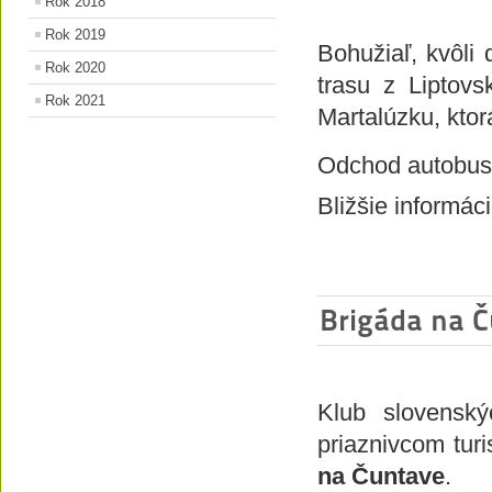
Rok 2018
Rok 2019
Bohužiaľ, kvôl
Rok 2020
trasu z Liptov
Rok 2021
Martalúzku, ktorá
Odchod autobus
Bližšie informác
Brigáda na 
Klub slovensk
priaznivcom turi
na Čuntave
.