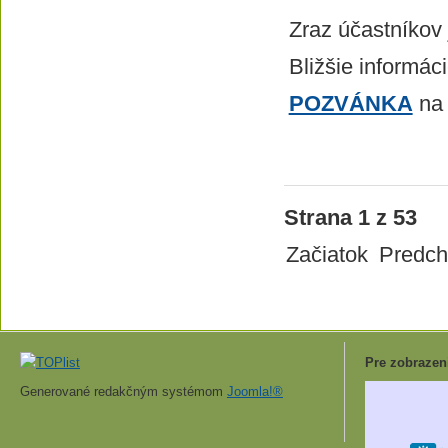
Zraz účastníkov 
Bližšie informác
POZVÁNKA
na 
Strana 1 z 53
Začiatok
Predch
Pre zobrazen
Generované redakčným systémom
Joomla!®